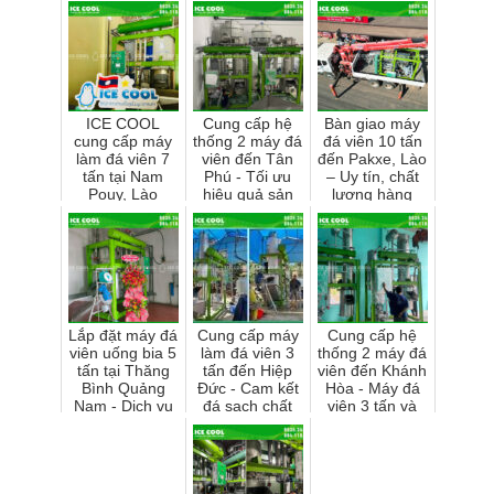
ICE COOL
Cung cấp hệ
Bàn giao máy
cung cấp máy
thống 2 máy đá
đá viên 10 tấn
làm đá viên 7
viên đến Tân
đến Pakxe, Lào
tấn tại Nam
Phú - Tối ưu
– Uy tín, chất
Pouy, Lào
hiệu quả sản
lượng hàng
xuất đá sạch
đầu
Lắp đặt máy đá
Cung cấp máy
Cung cấp hệ
viên uống bia 5
làm đá viên 3
thống 2 máy đá
tấn tại Thăng
tấn đến Hiệp
viên đến Khánh
Bình Quảng
Đức - Cam kết
Hòa - Máy đá
Nam - Dịch vụ
đá sạch chất
viên 3 tấn và
chuyên nghiệp
lượng cao cho
máy đá cà phê
và hiệu quả
kinh doanh
2 tấn