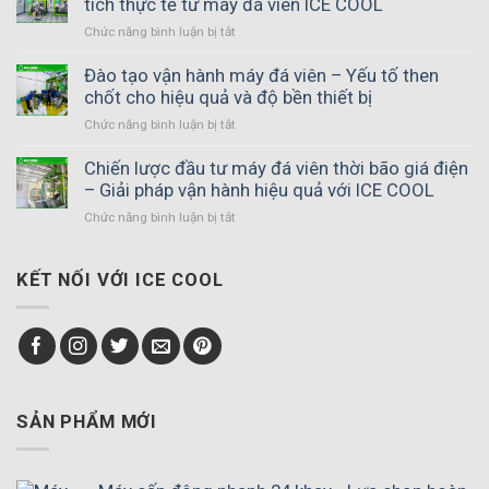
tích thực tế từ máy đá viên ICE COOL
Chức năng bình luận bị tắt
ở
Yếu
tố
Đào tạo vận hành máy đá viên – Yếu tố then
ảnh
chốt cho hiệu quả và độ bền thiết bị
hưởng
Chức năng bình luận bị tắt
ở
đến
Đào
giá
tạo
Chiến lược đầu tư máy đá viên thời bão giá điện
máy
vận
– Giải pháp vận hành hiệu quả với ICE COOL
đá
hành
viên
Chức năng bình luận bị tắt
ở
máy
–
Chiến
đá
Phân
lược
viên
tích
đầu
KẾT NỐI VỚI ICE COOL
–
thực
tư
Yếu
tế
máy
tố
từ
đá
then
máy
viên
chốt
đá
thời
cho
viên
bão
hiệu
ICE
giá
SẢN PHẨM MỚI
quả
COOL
điện
và
–
độ
Giải
bền