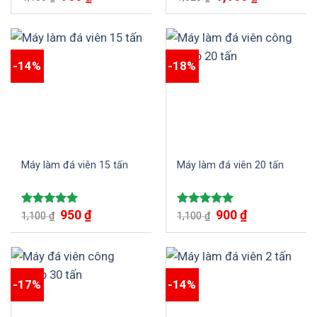
hạng
5.00
hạng
5.00
5 sao
5 sao
-14%
-18%
Máy làm đá viên 15 tấn
Máy làm đá viên 20 tấn
950
₫
900
₫
Được xếp
Được xếp
1,100
₫
1,100
₫
hạng
5.00
hạng
5.00
5 sao
5 sao
-17%
-14%