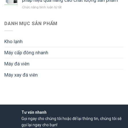
quyết
viên
có
Đồng
tối
Chức năng bình luận bị tắt
hiệu
ở
thể
Tháp
ưu
quả
Kho
dùng
(Tiền
hiệu
lạnh
làm
Giang
quả
bảo
DANH MỤC SẢN PHẨM
đá
cũ)
kinh
quản
cho
–
doanh
thực
thủy
Giải
phẩm
sản
Kho lạnh
pháp
lâu
không?
sản
dài
xuất
Máy cấp đông nhanh
–
đá
Giải
viên
Máy đá viên
pháp
sạch
hiệu
hiệu
quả
Máy xay đá viên
quả
nâng
cao
chất
lượng
sản
phẩm
Tư vấn nhanh
Gọi ngay cho chúng tôi hoặc để lại thông tin, chúng tôi sẽ
gọi lại ngay cho bạn!