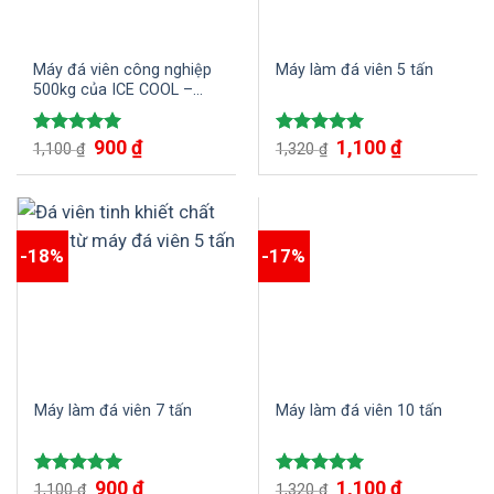
Máy đá viên công nghiệp
Máy làm đá viên 5 tấn
500kg của ICE COOL –
Bước tiến đột phá trong
sản xuất đá viên tinh khiết
900
₫
1,100
₫
Được xếp
Được xếp
1,100
₫
1,320
₫
hạng
5.00
hạng
5.00
5 sao
5 sao
-18%
-17%
Máy làm đá viên 7 tấn
Máy làm đá viên 10 tấn
900
₫
1,100
₫
Được xếp
Được xếp
1,100
₫
1,320
₫