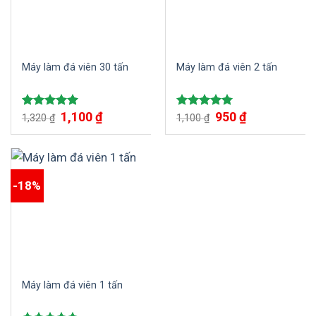
Máy làm đá viên 30 tấn
Máy làm đá viên 2 tấn
1,100
₫
950
₫
Được xếp
Được xếp
1,320
₫
1,100
₫
hạng
5.00
hạng
5.00
5 sao
5 sao
-18%
Máy làm đá viên 1 tấn