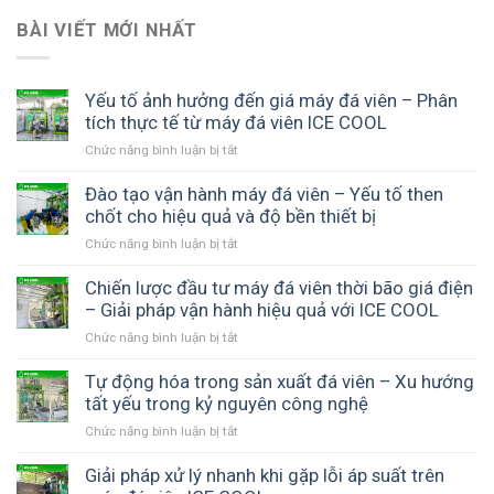
BÀI VIẾT MỚI NHẤT
Yếu tố ảnh hưởng đến giá máy đá viên – Phân
tích thực tế từ máy đá viên ICE COOL
Chức năng bình luận bị tắt
ở
Yếu
tố
Đào tạo vận hành máy đá viên – Yếu tố then
ảnh
chốt cho hiệu quả và độ bền thiết bị
hưởng
Chức năng bình luận bị tắt
ở
đến
Đào
giá
tạo
Chiến lược đầu tư máy đá viên thời bão giá điện
máy
vận
– Giải pháp vận hành hiệu quả với ICE COOL
đá
hành
viên
Chức năng bình luận bị tắt
ở
máy
–
Chiến
đá
Phân
lược
Tự động hóa trong sản xuất đá viên – Xu hướng
viên
tích
đầu
tất yếu trong kỷ nguyên công nghệ
–
thực
tư
Yếu
tế
Chức năng bình luận bị tắt
ở
máy
tố
từ
Tự
đá
then
máy
động
Giải pháp xử lý nhanh khi gặp lỗi áp suất trên
viên
chốt
đá
hóa