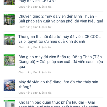
máy đá viên ICE COOL
thời
cho
viên
trong
bão
hiệu
Chức năng bình luận bị tắt
ở
ICE
sản
giá
quả
Giải
COOL
xuất
điện
và
pháp
Chuyển giao 2 máy đá viên đến Bình Thuận –
đá
–
độ
xử
Giải pháp sản xuất và phân phối đá viên hiệu quả
viên
Giải
bền
lý
–
pháp
Chức năng bình luận bị tắt
ở
thiết
nhanh
Xu
vận
Chuyển
bị
khi
hướng
hành
giao
Thời gian thu hồi đầu tư máy đá viên ICE COOL
gặp
tất
hiệu
2
và bí quyết tối ưu hiệu quả kinh doanh
lỗi
yếu
quả
máy
áp
trong
Chức năng bình luận bị tắt
ở
với
đá
suất
kỷ
Thời
ICE
viên
trên
nguyên
gian
Bàn giao máy đá viên 5 tấn tại Đồng Tháp (Tiền
COOL
đến
máy
công
thu
Giang cũ) – Giải pháp sản xuất đá viên sạch hiệu
Bình
đá
nghệ
hồi
quả
Thuận
viên
đầu
–
ICE
Chức năng bình luận bị tắt
ở
tư
Giải
COOL
Bàn
máy
pháp
giao
Máy đá viên có thể dùng làm đá cho thủy sản
đá
sản
máy
không?
viên
xuất
đá
ICE
và
Chức năng bình luận bị tắt
ở
viên
COOL
phân
Máy
5
và
phối
đá
Kho lạnh bảo quản thực phẩm lâu dài – Giải
tấn
bí
đá
viên
pháp hiệu quả nâng cao chất lượng sản phẩm
tại