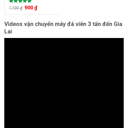
900
₫
Được xếp
1,100
₫
hạng
5.00
5 sao
Videos vận chuyển máy đá viên 3 tấn đến Gia
Lai