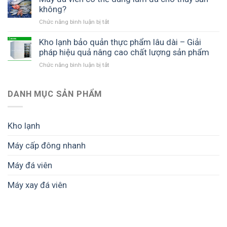
sản
máy
không?
viên
xuất
đá
ICE
và
Chức năng bình luận bị tắt
ở
viên
COOL
phân
Máy
5
và
phối
đá
Kho lạnh bảo quản thực phẩm lâu dài – Giải
tấn
bí
đá
viên
pháp hiệu quả nâng cao chất lượng sản phẩm
tại
quyết
viên
có
Đồng
tối
Chức năng bình luận bị tắt
hiệu
ở
thể
Tháp
ưu
quả
Kho
dùng
(Tiền
hiệu
lạnh
làm
Giang
quả
bảo
DANH MỤC SẢN PHẨM
đá
cũ)
kinh
quản
cho
–
doanh
thực
thủy
Giải
phẩm
sản
Kho lạnh
pháp
lâu
không?
sản
dài
xuất
Máy cấp đông nhanh
–
đá
Giải
viên
Máy đá viên
pháp
sạch
hiệu
hiệu
quả
Máy xay đá viên
quả
nâng
cao
chất
lượng