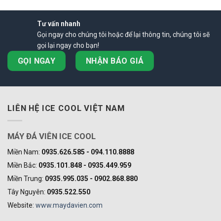
sản
phẩm
Tư vấn nhanh
Gọi ngay cho chúng tôi hoặc để lại thông tin, chúng tôi sẽ
gọi lại ngay cho bạn!
GỌI NGAY
NHẬN BÁO GIÁ
LIÊN HỆ ICE COOL VIỆT NAM
MÁY ĐÁ VIÊN ICE COOL
Miền Nam:
0935.626.585 - 094.110.8888
Miền Bắc:
0935.101.848 - 0935.449.959
Miền Trung:
0935.995.035 - 0902.868.880
Tây Nguyên:
0935.522.550
Website:
www.maydavien.com