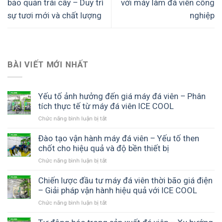
bảo quản trái cây – Duy trì
với máy làm đá viên công
sự tươi mới và chất lượng
nghiệp
BÀI VIẾT MỚI NHẤT
Yếu tố ảnh hưởng đến giá máy đá viên – Phân
tích thực tế từ máy đá viên ICE COOL
Chức năng bình luận bị tắt
ở
Yếu
tố
Đào tạo vận hành máy đá viên – Yếu tố then
ảnh
chốt cho hiệu quả và độ bền thiết bị
hưởng
Chức năng bình luận bị tắt
ở
đến
Đào
giá
tạo
Chiến lược đầu tư máy đá viên thời bão giá điện
máy
vận
– Giải pháp vận hành hiệu quả với ICE COOL
đá
hành
viên
Chức năng bình luận bị tắt
ở
máy
–
Chiến
đá
Phân
lược