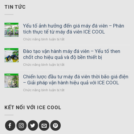
TIN TỨC
Yếu tố ảnh hưởng đến giá máy đá viên – Phân
tích thực tế từ máy đá viên ICE COOL
Chức năng bình luận bị tắt
ở
Yếu
tố
Đào tạo vận hành máy đá viên – Yếu tố then
ảnh
chốt cho hiệu quả và độ bền thiết bị
hưởng
Chức năng bình luận bị tắt
ở
đến
Đào
giá
tạo
Chiến lược đầu tư máy đá viên thời bão giá điện
máy
vận
– Giải pháp vận hành hiệu quả với ICE COOL
đá
hành
viên
Chức năng bình luận bị tắt
ở
máy
–
Chiến
đá
Phân
lược
viên
tích
đầu
KẾT NỐI VỚI ICE COOL
–
thực
tư
Yếu
tế
máy
tố
từ
đá
then
máy
viên
chốt
đá
thời