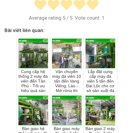
Average rating
5
/ 5. Vote count:
1
Bài viết liên quan:
Cung cấp hệ
Vận chuyển
Lắp đặt cung
thống 2 máy đá
máy đá viên 10
cấp máy đá
viên đến Tân
tấn đến Vang
viên 5 tấn đến
Phú - Tối ưu
Viêng, Lào -
Đại Lộc cho cơ
hiệu quả sản
Mở rộng thị
sở sản xuất đá
xuất đá sạch
phần quốc tế
viên Khoa Tịnh
Bàn giao hệ
Bàn giao máy
Bàn giao 2 máy