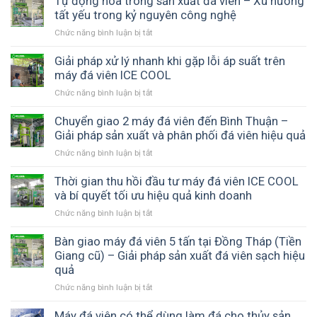
Tự động hóa trong sản xuất đá viên – Xu hướng
viên
tích
đầu
tất yếu trong kỷ nguyên công nghệ
–
thực
tư
Yếu
tế
Chức năng bình luận bị tắt
ở
máy
tố
từ
Tự
đá
then
máy
động
Giải pháp xử lý nhanh khi gặp lỗi áp suất trên
viên
chốt
đá
hóa
máy đá viên ICE COOL
thời
cho
viên
trong
bão
hiệu
Chức năng bình luận bị tắt
ở
ICE
sản
giá
quả
Giải
COOL
xuất
điện
và
pháp
Chuyển giao 2 máy đá viên đến Bình Thuận –
đá
–
độ
xử
Giải pháp sản xuất và phân phối đá viên hiệu quả
viên
Giải
bền
lý
–
pháp
Chức năng bình luận bị tắt
ở
thiết
nhanh
Xu
vận
Chuyển
bị
khi
hướng
hành
giao
Thời gian thu hồi đầu tư máy đá viên ICE COOL
gặp
tất
hiệu
2
và bí quyết tối ưu hiệu quả kinh doanh
lỗi
yếu
quả
máy
áp
trong
Chức năng bình luận bị tắt
ở
với
đá
suất
kỷ
Thời
ICE
viên
trên
nguyên
gian
Bàn giao máy đá viên 5 tấn tại Đồng Tháp (Tiền
COOL
đến
máy
công
thu
Giang cũ) – Giải pháp sản xuất đá viên sạch hiệu
Bình
đá
nghệ
hồi
quả
Thuận
viên
đầu
–
ICE
Chức năng bình luận bị tắt
ở
tư
Giải
COOL
Bàn
máy
pháp
giao
Máy đá viên có thể dùng làm đá cho thủy sản
đá