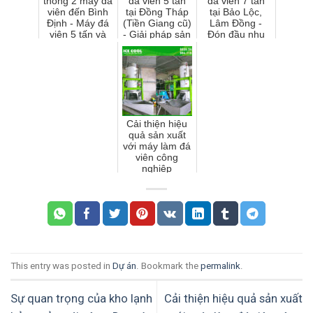
thống 2 máy đá
đá viên 5 tấn
đá viên 7 tấn
viên đến Bình
tại Đồng Tháp
tại Bảo Lộc,
Định - Máy đá
(Tiền Giang cũ)
Lâm Đồng -
viên 5 tấn và
- Giải pháp sản
Đón đầu nhu
máy đá cà phê
xuất đá viên
cầu thị trường
3 tấn
sạch hiệu quả
đá viên tinh
khiết
Cải thiện hiệu
quả sản xuất
với máy làm đá
viên công
nghiệp
This entry was posted in
Dự án
. Bookmark the
permalink
.
Sự quan trọng của kho lạnh
Cải thiện hiệu quả sản xuất