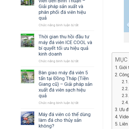
viên đến Bình Thuận –
lý
Xu
hiệu
Giải pháp sản xuất và
nhanh
hướng
quả
phân phối đá viên hiệu
khi
tất
với
quả
gặp
yếu
ICE
lỗi
Chức năng bình luận bị tắt
ở
trong
COOL
áp
Chuyển
kỷ
suất
giao
Thời gian thu hồi đầu tư
nguyên
trên
2
công
máy đá viên ICE COOL và
máy
máy
nghệ
bí quyết tối ưu hiệu quả
đá
đá
kinh doanh
viên
viên
MỤC
Chức năng bình luận bị tắt
ICE
ở
đến
COOL
Thời
Bình
Giới
gian
Bàn giao máy đá viên 5
Thuận
Công
thu
–
tấn tại Đồng Tháp (Tiền
hồi
Giải
Giang cũ) – Giải pháp sản
đầu
pháp
xuất đá viên sạch hiệu
tư
sản
quả
máy
xuất
đá
Chức năng bình luận bị tắt
và
ở
viên
phân
Bàn
Ưu đ
ICE
phối
giao
Máy đá viên có thể dùng
Vide
COOL
đá
máy
làm đá cho thủy sản
Liên
và
viên
đá
không?
bí
hiệu
viên