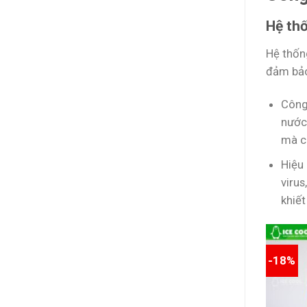
Hệ thố
Hệ thốn
đảm bảo
Công
nước 
mà cò
Hiệu 
virus
khiết
-18%