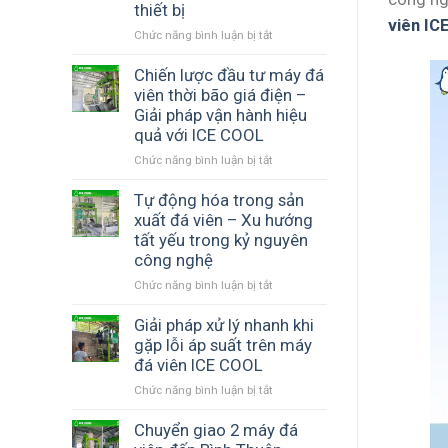
thiết bị
giá
viên IC
Chức năng bình luận bị tắt
ở
máy
Đào
đá
tạo
Chiến lược đầu tư máy đá
viên
vận
–
viên thời bão giá điện –
hành
Phân
Giải pháp vận hành hiệu
máy
tích
quả với ICE COOL
đá
thực
Chức năng bình luận bị tắt
ở
viên
tế
Chiến
–
từ
lược
Tự động hóa trong sản
Yếu
máy
đầu
tố
đá
xuất đá viên – Xu hướng
tư
then
viên
tất yếu trong kỷ nguyên
máy
chốt
ICE
công nghệ
đá
cho
COOL
Chức năng bình luận bị tắt
ở
viên
hiệu
Tự
thời
quả
động
Giải pháp xử lý nhanh khi
bão
và
hóa
giá
độ
gặp lỗi áp suất trên máy
trong
điện
bền
đá viên ICE COOL
sản
–
thiết
Chức năng bình luận bị tắt
ở
xuất
Giải
bị
Giải
đá
pháp
pháp
Chuyển giao 2 máy đá
viên
vận
xử
–
hành