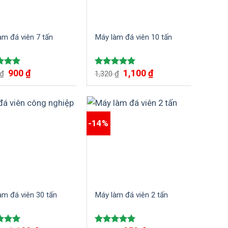
àm đá viên 7 tấn
Máy làm đá viên 10 tấn
900
₫
1,100
₫
 xếp
Được xếp
₫
1,320
₫
5.00
hạng
5.00
5 sao
-14%
àm đá viên 30 tấn
Máy làm đá viên 2 tấn