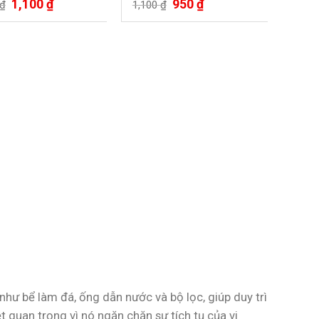
1,100
₫
950
₫
 xếp
Được xếp
₫
1,100
₫
5.00
hạng
5.00
5 sao
hư bể làm đá, ống dẫn nước và bộ lọc, giúp duy trì
ệt quan trọng vì nó ngăn chặn sự tích tụ của vi