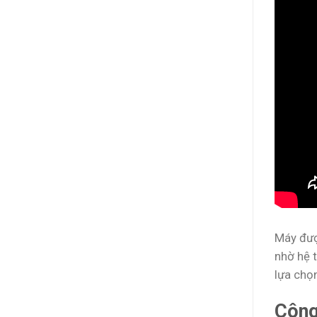
sản
phẩm
Máy được
nhờ hệ t
lựa chọ
Công