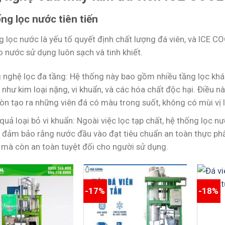
ng lọc nước tiên tiến
g lọc nước là yếu tố quyết định chất lượng đá viên, và ICE 
 nước sử dụng luôn sạch và tinh khiết.
 nghệ lọc đa tầng: Hệ thống này bao gồm nhiều tầng lọc khác
như kim loại nặng, vi khuẩn, và các hóa chất độc hại. Điều n
n tạo ra những viên đá có màu trong suốt, không có mùi vị l
quả loại bỏ vi khuẩn: Ngoài việc lọc tạp chất, hệ thống lọc nư
, đảm bảo rằng nước đầu vào đạt tiêu chuẩn an toàn thực ph
 mà còn an toàn tuyệt đối cho người sử dụng.
-17%
-18%