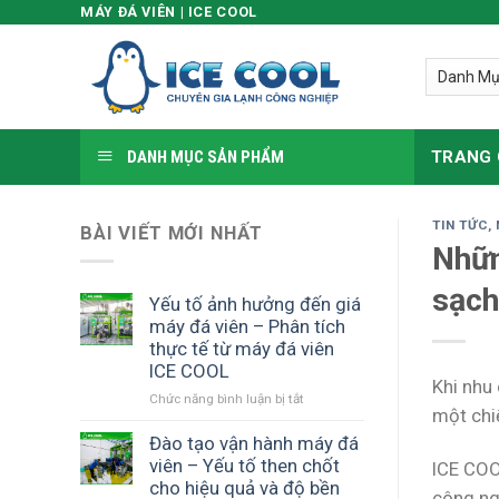
MÁY ĐÁ VIÊN | ICE COOL
Skip
to
content
DANH MỤC SẢN PHẨM
TRANG
TIN TỨC
,
BÀI VIẾT MỚI NHẤT
Nhữn
sạch
Yếu tố ảnh hưởng đến giá
máy đá viên – Phân tích
thực tế từ máy đá viên
ICE COOL
Khi nhu
Chức năng bình luận bị tắt
ở
một chi
Yếu
tố
Đào tạo vận hành máy đá
ảnh
viên – Yếu tố then chốt
ICE COO
hưởng
cho hiệu quả và độ bền
công ng
đến