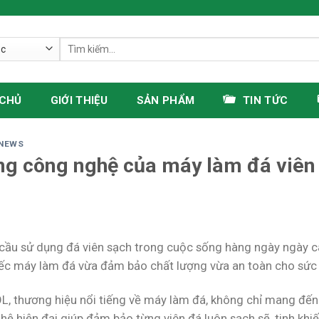
Tìm
kiếm:
 CHỦ
GIỚI THIỆU
SẢN PHẨM
TIN TỨC
NEWS
g công nghệ của máy làm đá viên 
 cầu sử dụng đá viên sạch trong cuộc sống hàng ngày ngày cà
ếc máy làm đá vừa đảm bảo chất lượng vừa an toàn cho sức k
L, thương hiệu nổi tiếng về máy làm đá, không chỉ mang đến
hệ hiện đại giúp đảm bảo từng viên đá luôn sạch sẽ, tinh khi