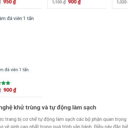
950
₫
900
₫
xếp
Được xếp
Được
₫
1,100
₫
1,320
5.00
hạng
5.00
hạng
5 sao
5 sao
m đá viên 1 tấn
900
₫
xếp
₫
5.00
nghệ khử trùng và tự động làm sạch
c trang bị cơ chế tự động làm sạch các bộ phận quan trọng n
ng vệ sinh cao nhất trong quá trình vận hành. Điều này đặc bi