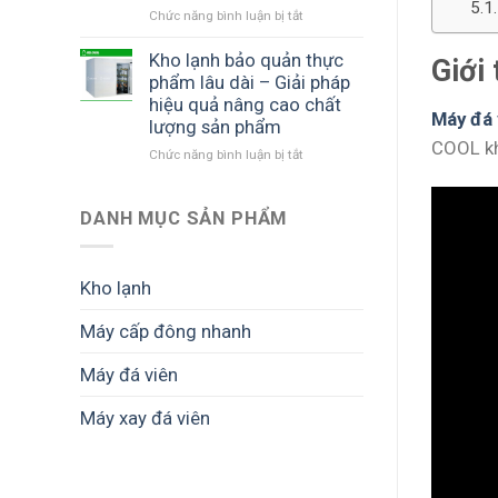
Chức năng bình luận bị tắt
ở
quyết
quả
5
Máy
tối
tấn
đá
Kho lạnh bảo quản thực
ưu
tại
Giới
viên
hiệu
phẩm lâu dài – Giải pháp
Đồng
có
quả
Tháp
hiệu quả nâng cao chất
thể
Máy đá 
kinh
(Tiền
lượng sản phẩm
dùng
doanh
Giang
COOL kh
Chức năng bình luận bị tắt
ở
làm
cũ)
Kho
đá
–
lạnh
cho
Giải
bảo
DANH MỤC SẢN PHẨM
thủy
pháp
quản
sản
sản
thực
không?
xuất
phẩm
đá
Kho lạnh
lâu
viên
dài
sạch
Máy cấp đông nhanh
–
hiệu
Giải
quả
Máy đá viên
pháp
hiệu
quả
Máy xay đá viên
nâng
cao
chất
lượng