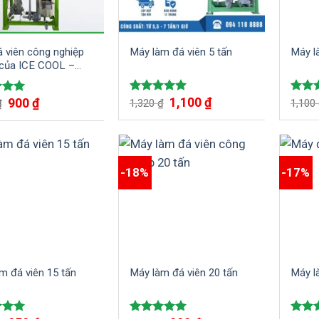
 viên công nghiệp
Máy làm đá viên 5 tấn
Máy l
của ICE COOL –
iến đột phá trong
t đá viên tinh khiết
1,100
₫
900
₫
Được xếp
Được
xếp
1,320
₫
1,100
₫
hạng
5.00
hạng
5.00
5 sao
5 sao
-18%
-17%
m đá viên 15 tấn
Máy làm đá viên 20 tấn
Máy l