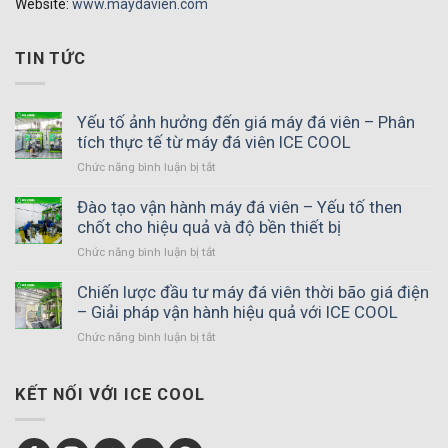
Website:
www.maydavien.com
TIN TỨC
Yếu tố ảnh hưởng đến giá máy đá viên – Phân
tích thực tế từ máy đá viên ICE COOL
Chức năng bình luận bị tắt
ở
Yếu
tố
Đào tạo vận hành máy đá viên – Yếu tố then
ảnh
chốt cho hiệu quả và độ bền thiết bị
hưởng
Chức năng bình luận bị tắt
ở
đến
Đào
giá
tạo
Chiến lược đầu tư máy đá viên thời bão giá điện
máy
vận
– Giải pháp vận hành hiệu quả với ICE COOL
đá
hành
viên
Chức năng bình luận bị tắt
ở
máy
–
Chiến
đá
Phân
lược
viên
tích
đầu
KẾT NỐI VỚI ICE COOL
–
thực
tư
Yếu
tế
máy
tố
từ
đá