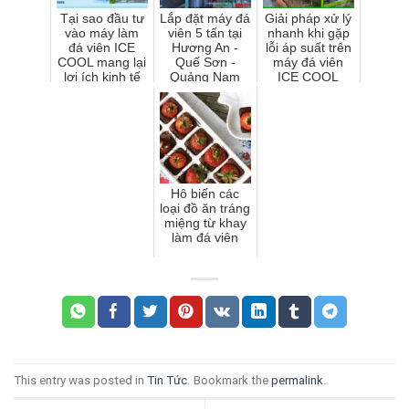
Tại sao đầu tư
Lắp đặt máy đá
Giải pháp xử lý
vào máy làm
viên 5 tấn tại
nhanh khi gặp
đá viên ICE
Hương An -
lỗi áp suất trên
COOL mang lại
Quế Sơn -
máy đá viên
lợi ích kinh tế
Quảng Nam
ICE COOL
vượt trội so với
các đối thủ tr...
Hô biến các
loại đồ ăn tráng
miệng từ khay
làm đá viên
This entry was posted in
Tin Tức
. Bookmark the
permalink
.