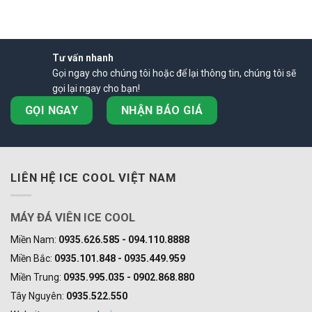
chất
lượng
sản
phẩm
Tư vấn nhanh
Gọi ngay cho chúng tôi hoặc để lại thông tin, chúng tôi sẽ
gọi lại ngay cho bạn!
GỌI NGAY
NHẬN BÁO GIÁ
LIÊN HỆ ICE COOL VIỆT NAM
MÁY ĐÁ VIÊN ICE COOL
Miền Nam:
0935.626.585 - 094.110.8888
Miền Bắc:
0935.101.848 - 0935.449.959
Miền Trung:
0935.995.035 - 0902.868.880
Tây Nguyên:
0935.522.550