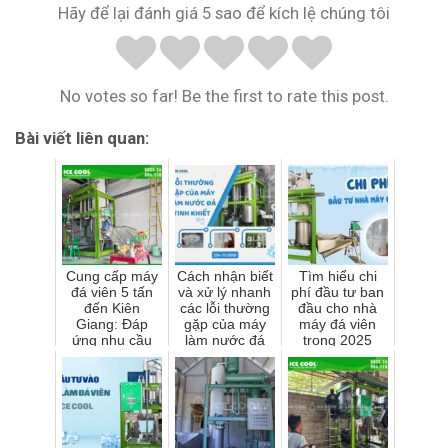
Hãy để lại đánh giá 5 sao để kích lệ chúng tôi
No votes so far! Be the first to rate this post.
Bài viết liên quan:
Cung cấp máy
Cách nhận biết
Tìm hiểu chi
đá viên 5 tấn
và xử lý nhanh
phí đầu tư ban
đến Kiên
các lỗi thường
đầu cho nhà
Giang: Đáp
gặp của máy
máy đá viên
ứng nhu cầu
làm nước đá
trong 2025
sản xuất mở
tinh khiết
rộng