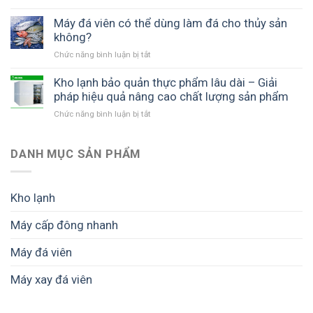
Giải
COOL
Bàn
máy
pháp
giao
Máy đá viên có thể dùng làm đá cho thủy sản
đá
sản
máy
không?
viên
xuất
đá
ICE
và
Chức năng bình luận bị tắt
ở
viên
COOL
phân
Máy
5
và
phối
đá
Kho lạnh bảo quản thực phẩm lâu dài – Giải
tấn
bí
đá
viên
pháp hiệu quả nâng cao chất lượng sản phẩm
tại
quyết
viên
có
Đồng
tối
Chức năng bình luận bị tắt
hiệu
ở
thể
Tháp
ưu
quả
Kho
dùng
(Tiền
hiệu
lạnh
làm
Giang
quả
bảo
DANH MỤC SẢN PHẨM
đá
cũ)
kinh
quản
cho
–
doanh
thực
thủy
Giải
phẩm
sản
Kho lạnh
pháp
lâu
không?
sản
dài
xuất
Máy cấp đông nhanh
–
đá
Giải
viên
Máy đá viên
pháp
sạch
hiệu
hiệu
quả
Máy xay đá viên
quả
nâng
cao