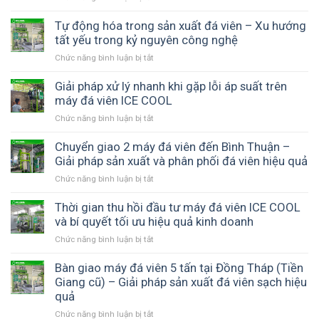
máy
–
Chiến
đá
Phân
lược
Tự động hóa trong sản xuất đá viên – Xu hướng
viên
tích
đầu
tất yếu trong kỷ nguyên công nghệ
–
thực
tư
Yếu
tế
Chức năng bình luận bị tắt
ở
máy
tố
từ
Tự
đá
then
máy
động
Giải pháp xử lý nhanh khi gặp lỗi áp suất trên
viên
chốt
đá
hóa
máy đá viên ICE COOL
thời
cho
viên
trong
bão
hiệu
Chức năng bình luận bị tắt
ở
ICE
sản
giá
quả
Giải
COOL
xuất
điện
và
pháp
Chuyển giao 2 máy đá viên đến Bình Thuận –
đá
–
độ
xử
Giải pháp sản xuất và phân phối đá viên hiệu quả
viên
Giải
bền
lý
–
pháp
Chức năng bình luận bị tắt
ở
thiết
nhanh
Xu
vận
Chuyển
bị
khi
hướng
hành
giao
Thời gian thu hồi đầu tư máy đá viên ICE COOL
gặp
tất
hiệu
2
và bí quyết tối ưu hiệu quả kinh doanh
lỗi
yếu
quả
máy
áp
trong
Chức năng bình luận bị tắt
ở
với
đá
suất
kỷ
Thời
ICE
viên
trên
nguyên
gian
Bàn giao máy đá viên 5 tấn tại Đồng Tháp (Tiền
COOL
đến
máy
công
thu
Giang cũ) – Giải pháp sản xuất đá viên sạch hiệu
Bình
đá
nghệ
hồi
quả
Thuận
viên
đầu
–
ICE
Chức năng bình luận bị tắt
ở
tư