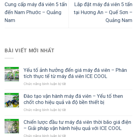
Cung cấp máy đá viên 5 tấn
Lắp đặt máy đá viên 5 tấn
đến Nam Phước – Quảng
tại Hương An – Quế Sơn –
Nam
Quảng Nam
BÀI VIẾT MỚI NHẤT
Yếu tố ảnh hưởng đến giá máy đá viên – Phân
tích thực tế từ máy đá viên ICE COOL
Chức năng bình luận bị tắt
ở
Yếu
tố
Đào tạo vận hành máy đá viên – Yếu tố then
ảnh
chốt cho hiệu quả và độ bền thiết bị
hưởng
Chức năng bình luận bị tắt
ở
đến
Đào
giá
tạo
Chiến lược đầu tư máy đá viên thời bão giá điện
máy
vận
– Giải pháp vận hành hiệu quả với ICE COOL
đá
hành
viên
Chức năng bình luận bị tắt
ở